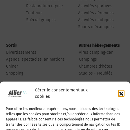
Restauration rapide
Activités sportives
Traiteurs
Activités aériennes
Spécial groupes
Activités nautiques
Sports mécaniques
Sortir
Autres hébergements
Divertissements
Aires camping-car
Agenda, spectacles, animations...
Campings
Chiner
Chambres d'hôtes
Shopping
Studios - Meublés
Gérer le consentement aux
cookies
Pour offrir les meilleures expériences, nous utilisons des technologies
Qui sommes-nous
Publiez votre annonce
telles que les cookies pour stocker et/ou accéder aux informations des
appareils. Le fait de consentir à ces technologies nous permettra de
traiter des données telles que le comportement de navigation ou les ID
uniques sur ce site. Le fait de ne pas consentir ou de retirer son