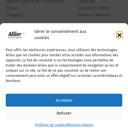
Agenda, spectacles, animations...
Campings
Chiner
Chambres d'hôtes
Shopping
Studios - Meublés
Gérer le consentement aux
cookies
Pour offrir les meilleures expériences, nous utilisons des technologies
Qui sommes-nous
Publiez votre annonce
telles que les cookies pour stocker et/ou accéder aux informations des
appareils. Le fait de consentir à ces technologies nous permettra de
traiter des données telles que le comportement de navigation ou les ID
uniques sur ce site. Le fait de ne pas consentir ou de retirer son
Adhérer à l’association
Nous contacter
consentement peut avoir un effet négatif sur certaines caractéristiques et
fonctions.
Mentions légales
Accepter
Politique de cookies (UE)
Refuser
Politique de cookies
Mentions légales