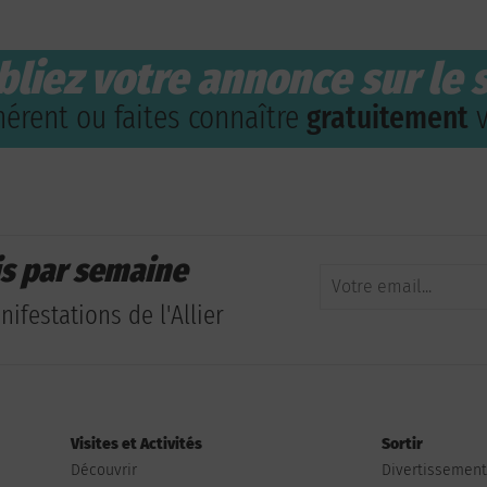
bliez votre annonce sur le s
érent ou faites connaître
gratuitement
v
is par semaine
ifestations de l'Allier
Visites et Activités
Sortir
Découvrir
Divertissemen