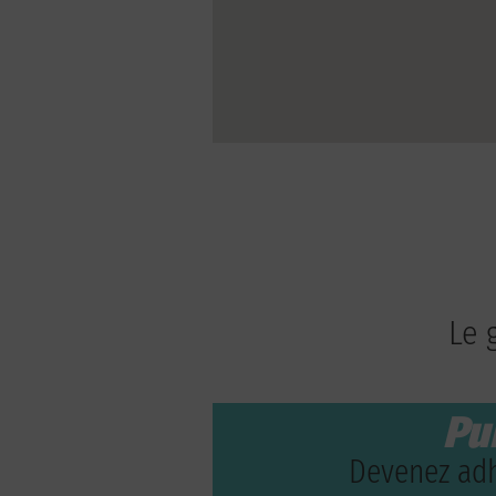
Le 
Pu
Devenez adh