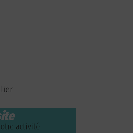
lier
ite
otre activité