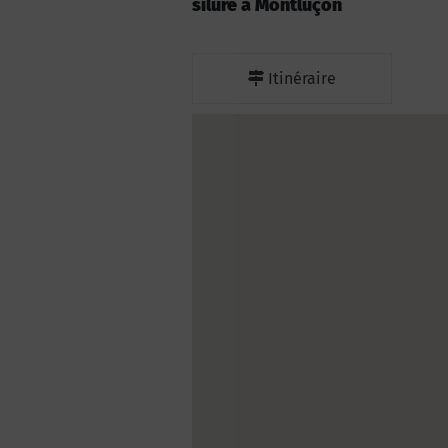
silure à Montluçon
Itinéraire