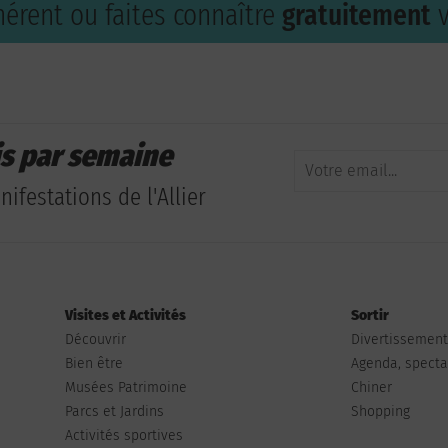
érent ou faites connaître
gratuitement
v
is par semaine
ifestations de l'Allier
Visites et Activités
Sortir
Découvrir
Divertissemen
Bien être
Agenda, spectac
Musées Patrimoine
Chiner
Parcs et Jardins
Shopping
Activités sportives