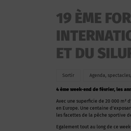
19 ÈME FO
INTERNATI
ET DU SIL
Sortir
Agenda, spectacles,
4 ème week-end de février, les an
Avec une superficie de 20 000 m² d’expositions, ce Forum continuera d’être le plus grand
en Europe. Une centaine d’exposan
les facettes de la pêche sportive d
Egalement tout au long de ce week-end vous pourrez voir plusieurs conférences animées