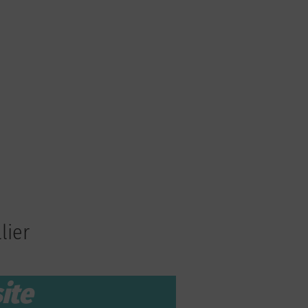
lier
ite