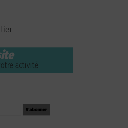
lier
ite
otre activité