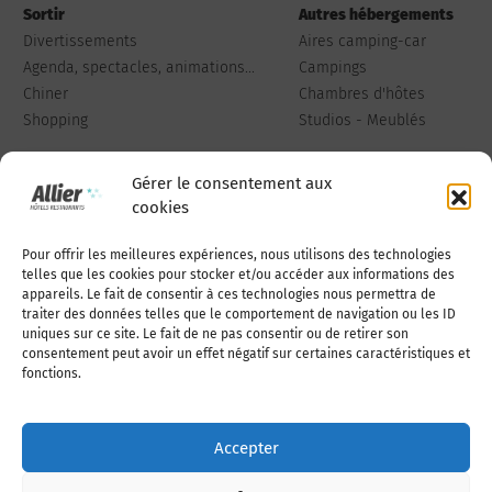
Sortir
Autres hébergements
Divertissements
Aires camping-car
Agenda, spectacles, animations...
Campings
Chiner
Chambres d'hôtes
Shopping
Studios - Meublés
Gérer le consentement aux
cookies
Pour offrir les meilleures expériences, nous utilisons des technologies
Qui sommes-nous
Publiez votre annonce
telles que les cookies pour stocker et/ou accéder aux informations des
appareils. Le fait de consentir à ces technologies nous permettra de
traiter des données telles que le comportement de navigation ou les ID
uniques sur ce site. Le fait de ne pas consentir ou de retirer son
Adhérer à l’association
Nous contacter
consentement peut avoir un effet négatif sur certaines caractéristiques et
fonctions.
Mentions légales
Accepter
Politique de cookies (UE)