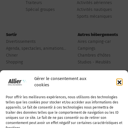
Traiteurs
Activités aériennes
Spécial groupes
Activités nautiques
Sports mécaniques
Sortir
Autres hébergements
Divertissements
Aires camping-car
Agenda, spectacles, animations...
Campings
Chiner
Chambres d'hôtes
Shopping
Studios - Meublés
Gérer le consentement aux
cookies
Pour offrir les meilleures expériences, nous utilisons des technologies
Qui sommes-nous
Publiez votre annonce
telles que les cookies pour stocker et/ou accéder aux informations des
appareils. Le fait de consentir à ces technologies nous permettra de
traiter des données telles que le comportement de navigation ou les ID
uniques sur ce site. Le fait de ne pas consentir ou de retirer son
Adhérer à l’association
Nous contacter
consentement peut avoir un effet négatif sur certaines caractéristiques et