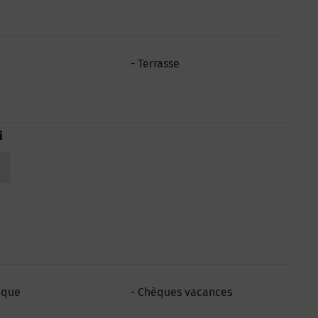
Terrasse
i
èque
Chèques vacances