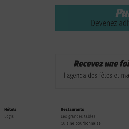
Pu
Devenez adh
Recevez une fo
l'agenda des fêtes et man
Hôtels
Restaurants
Logis
Les grandes tables
Cuisine bourbonnaise