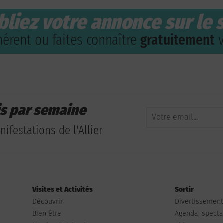
bliez votre annonce sur le s
érent ou faites connaître
gratuitement
v
is par semaine
ifestations de l'Allier
Visites et Activités
Sortir
Découvrir
Divertissemen
Bien être
Agenda, spectac