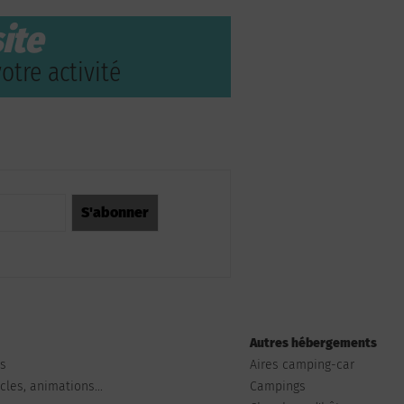
ite
otre activité
Autres hébergements
ts
Aires camping-car
les, animations...
Campings