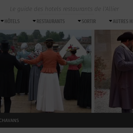
Le guide des hotels restaurants de l’Allier
HÔTELS
RESTAURANTS
SORTIR
AUTRES 
 CHAVANS