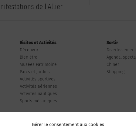
ifestations de l'Allier
Visites et Activités
Sortir
Découvrir
Divertissemen
Bien être
Agenda, spectac
Musées Patrimoine
Chiner
Parcs et Jardins
Shopping
Activités sportives
Activités aériennes
Activités nautiques
Sports mécaniques
Gérer le consentement aux cookies