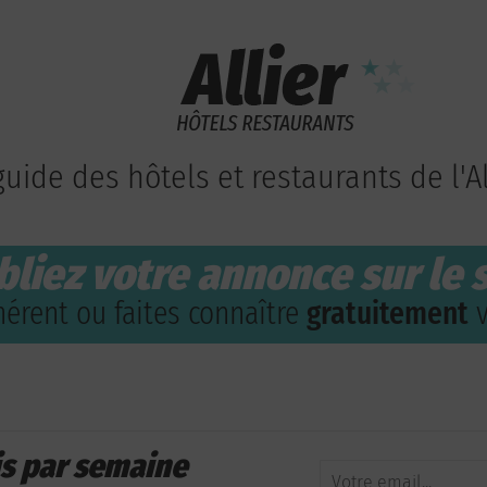
guide des hôtels et restaurants de l'Al
bliez votre annonce sur le s
érent ou faites connaître
gratuitement
v
is par semaine