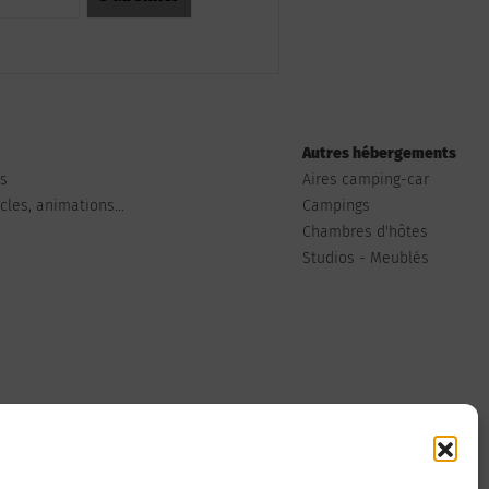
Autres hébergements
ts
Aires camping-car
les, animations...
Campings
Chambres d'hôtes
Studios - Meublés