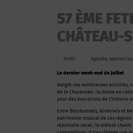
57 ÈME FET
CHÂTEAU-S
Sortir
Agenda, spectacles,
Le dernier week-end de juillet
Malgré nos nombreuses activités, nous n’avons jamais abandonné l’expression première
de la Chavannée : la danse en costu
pour des évocations de l’histoire ou
Entre Bourbonnais, Nivernais et Berry, les Chavans s’attachent à faire découvrir le
patrimoine musical de ces régions 
répertoire vocal, ils mêlent chants
compositions. Il s’en dégage une m