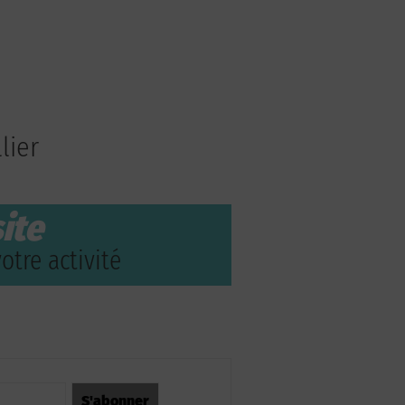
lier
ite
otre activité