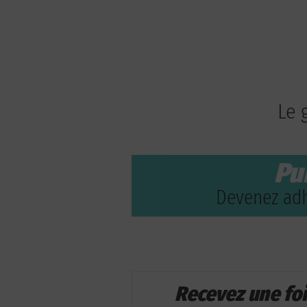
Le 
Pu
Devenez adh
Recevez une fo