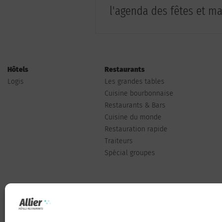
l'agenda des fêtes et man
Hôtels
Restaurants
Logis
Les grandes tables
Cuisine bourbonnaise
Restaurants & Bars
Cuisine du monde
Restauration rapide
Traiteurs
Spécial groupes