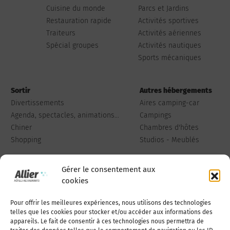
Cuisine du monde
Parcs et Jardins
Restauration rapide
Activités sportives
Traiteurs
Activités aériennes
Spécial groupes
Activités nautiques
Sports mécaniques
Sortir
Autres hébergements
Divertissements
Aires camping-car
Agenda, spectacles, animations...
Campings
Chiner
Chambres d'hôtes
Shopping
Studios - Meublés
Gérer le consentement aux
cookies
Pour offrir les meilleures expériences, nous utilisons des technologies
Qui sommes-nous
Publiez votre annonce
telles que les cookies pour stocker et/ou accéder aux informations des
appareils. Le fait de consentir à ces technologies nous permettra de