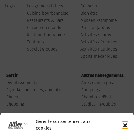
Logis
Les grandes tables
Découvrir
Cuisine bourbonnaise
Bien être
Restaurants & Bars
Musées Patrimoine
Cuisine du monde
Parcs et Jardins
Restauration rapide
Activités sportives
Traiteurs
Activités aériennes
Spécial groupes
Activités nautiques
Sports mécaniques
Sortir
Autres hébergements
Divertissements
Aires camping-car
Agenda, spectacles, animations...
Campings
Chiner
Chambres d'hôtes
Shopping
Studios - Meublés
Gérer le consentement aux
cookies