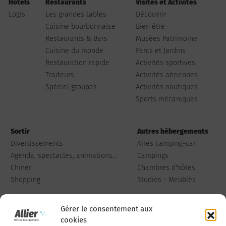
Hôtels
Restaurants
Visites et Activités
Logis
Les grandes tables
Découvrir
Cuisine bourbonnaise
Bien être
Restaurants & Bars
Musées Patrimoine
Cuisine du monde
Parcs et Jardins
Restauration rapide
Activités sportives
Traiteurs
Activités aériennes
Spécial groupes
Activités nautiques
Sports mécaniques
Sortir
Autres hébergements
Divertissements
Aires camping-car
Agenda, spectacles, animations...
Campings
Chiner
Chambres d'hôtes
Shopping
Studios - Meublés
Gérer le consentement aux
cookies