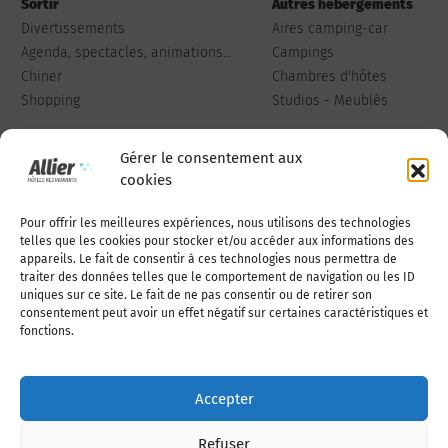
Sortir
Autres hébergements
Divertissements
Aires camping-car
Agenda, spectacles, animations...
Campings
Chiner
Chambres d'hôtes
Shopping
Studios - Meublés
Gérer le consentement aux
cookies
Pour offrir les meilleures expériences, nous utilisons des technologies
Qui sommes-nous
Publiez votre annonce
telles que les cookies pour stocker et/ou accéder aux informations des
appareils. Le fait de consentir à ces technologies nous permettra de
traiter des données telles que le comportement de navigation ou les ID
uniques sur ce site. Le fait de ne pas consentir ou de retirer son
Adhérer à l’association
Nous contacter
consentement peut avoir un effet négatif sur certaines caractéristiques et
fonctions.
Mentions légales
Accepter
Politique de cookies (UE)
Refuser