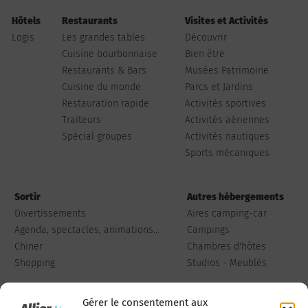
Hôtels
Restaurants
Visites et Activités
Logis
Les grandes tables
Découvrir
Cuisine bourbonnaise
Bien être
Restaurants & Bars
Musées Patrimoine
Cuisine du monde
Parcs et Jardins
Restauration rapide
Activités sportives
Traiteurs
Activités aériennes
Spécial groupes
Activités nautiques
Sports mécaniques
Sortir
Autres hébergements
Divertissements
Aires camping-car
Agenda, spectacles, animations...
Campings
Chiner
Chambres d'hôtes
Shopping
Studios - Meublés
Gérer le consentement aux