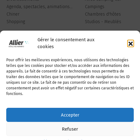
Agenda, spectacles, animations...
Campings
Chiner
Chambres d'hôtes
Shopping
Studios - Meublés
Gérer le consentement aux
cookies
Pour offrir les meilleures expériences, nous utilisons des technologies
Qui sommes-nous
Publiez votre annonce
telles que les cookies pour stocker et/ou accéder aux informations des
appareils. Le fait de consentir à ces technologies nous permettra de
traiter des données telles que le comportement de navigation ou les ID
uniques sur ce site. Le fait de ne pas consentir ou de retirer son
Adhérer à l’association
Nous contacter
consentement peut avoir un effet négatif sur certaines caractéristiques et
fonctions.
Mentions légales
Accepter
Politique de cookies (UE)
Refuser