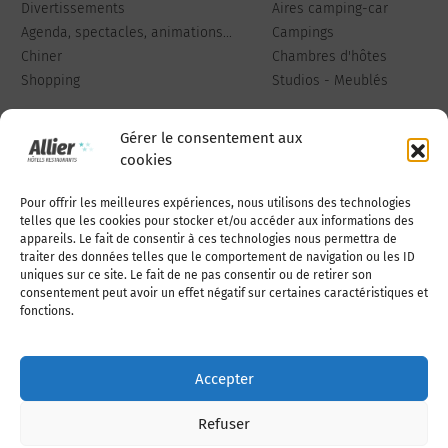
Divertissements
Aires camping-car
Agenda, spectacles, animations...
Campings
Chiner
Chambres d'hôtes
Shopping
Studios - Meublés
Gérer le consentement aux
cookies
Pour offrir les meilleures expériences, nous utilisons des technologies
Qui sommes-nous
Publiez votre annonce
telles que les cookies pour stocker et/ou accéder aux informations des
appareils. Le fait de consentir à ces technologies nous permettra de
traiter des données telles que le comportement de navigation ou les ID
uniques sur ce site. Le fait de ne pas consentir ou de retirer son
Adhérer à l’association
Nous contacter
consentement peut avoir un effet négatif sur certaines caractéristiques et
fonctions.
Mentions légales
Accepter
Politique de cookies (UE)
Refuser