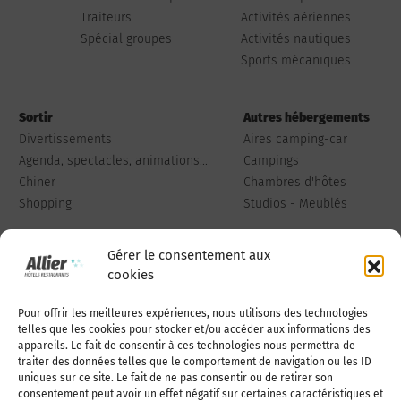
Traiteurs
Activités aériennes
Spécial groupes
Activités nautiques
Sports mécaniques
Sortir
Autres hébergements
Divertissements
Aires camping-car
Agenda, spectacles, animations...
Campings
Chiner
Chambres d'hôtes
Shopping
Studios - Meublés
Gérer le consentement aux
cookies
Pour offrir les meilleures expériences, nous utilisons des technologies
Qui sommes-nous
Publiez votre annonce
telles que les cookies pour stocker et/ou accéder aux informations des
appareils. Le fait de consentir à ces technologies nous permettra de
traiter des données telles que le comportement de navigation ou les ID
uniques sur ce site. Le fait de ne pas consentir ou de retirer son
Adhérer à l’association
Nous contacter
consentement peut avoir un effet négatif sur certaines caractéristiques et