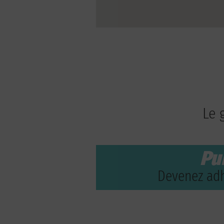
Le 
Pu
Devenez adh