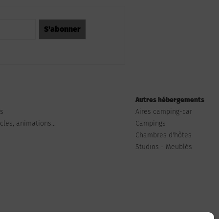
Autres hébergements
ts
Aires camping-car
les, animations...
Campings
Chambres d'hôtes
Studios - Meublés