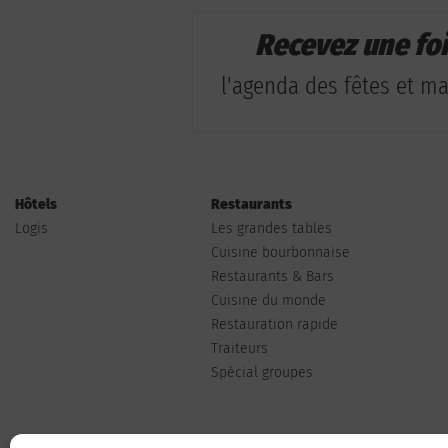
Recevez une fo
l'agenda des fêtes et man
Hôtels
Restaurants
Logis
Les grandes tables
Cuisine bourbonnaise
Restaurants & Bars
Cuisine du monde
Restauration rapide
Traiteurs
Spécial groupes