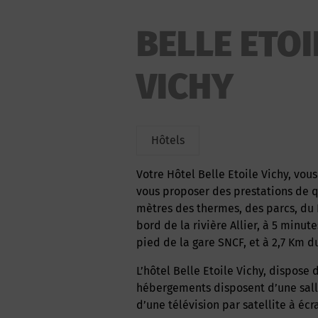
BELLE ETOI
VICHY
Hôtels
Votre Hôtel Belle Etoile Vichy, vous accueille dans un cadre agréable et chaleureux, pour
vous proposer des prestations de q
mètres des thermes, des parcs, du 
bord de la rivière Allier, à 5 minu
pied de la gare SNCF, et à 2,7 Km d
L’hôtel Belle Etoile Vichy, dispose de 18 chambres rénovées, tout confort. Les
hébergements disposent d’une salle
d’une télévision par satellite à écr