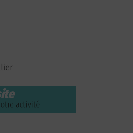
lier
ite
otre activité