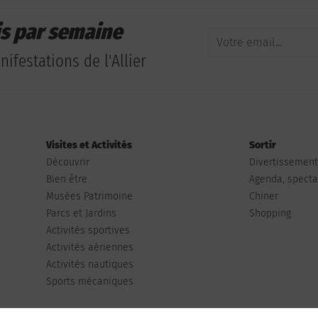
is par semaine
ifestations de l'Allier
Visites et Activités
Sortir
Découvrir
Divertissemen
Bien être
Agenda, spectac
Musées Patrimoine
Chiner
Parcs et Jardins
Shopping
Activités sportives
Activités aériennes
Activités nautiques
Sports mécaniques