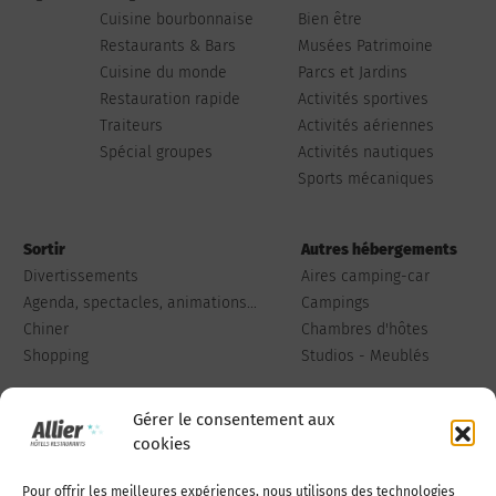
Cuisine bourbonnaise
Bien être
Restaurants & Bars
Musées Patrimoine
Cuisine du monde
Parcs et Jardins
Restauration rapide
Activités sportives
Traiteurs
Activités aériennes
Spécial groupes
Activités nautiques
Sports mécaniques
Sortir
Autres hébergements
Divertissements
Aires camping-car
Agenda, spectacles, animations...
Campings
Chiner
Chambres d'hôtes
Shopping
Studios - Meublés
Gérer le consentement aux
cookies
Pour offrir les meilleures expériences, nous utilisons des technologies