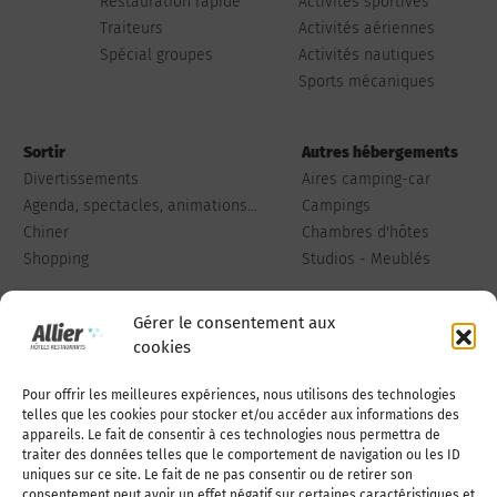
Restauration rapide
Activités sportives
Traiteurs
Activités aériennes
Spécial groupes
Activités nautiques
Sports mécaniques
Sortir
Autres hébergements
Divertissements
Aires camping-car
Agenda, spectacles, animations...
Campings
Chiner
Chambres d'hôtes
Shopping
Studios - Meublés
Gérer le consentement aux
cookies
Pour offrir les meilleures expériences, nous utilisons des technologies
Qui sommes-nous
Publiez votre annonce
telles que les cookies pour stocker et/ou accéder aux informations des
appareils. Le fait de consentir à ces technologies nous permettra de
traiter des données telles que le comportement de navigation ou les ID
uniques sur ce site. Le fait de ne pas consentir ou de retirer son
Adhérer à l’association
Nous contacter
consentement peut avoir un effet négatif sur certaines caractéristiques et