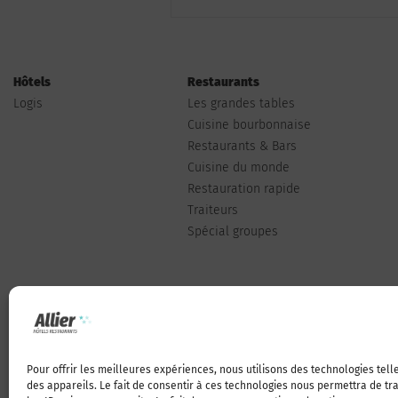
Hôtels
Restaurants
Logis
Les grandes tables
Cuisine bourbonnaise
Restaurants & Bars
Cuisine du monde
Restauration rapide
Traiteurs
Spécial groupes
Pour offrir les meilleures expériences, nous utilisons des technologies tel
Qui sommes-nous
des appareils. Le fait de consentir à ces technologies nous permettra de t