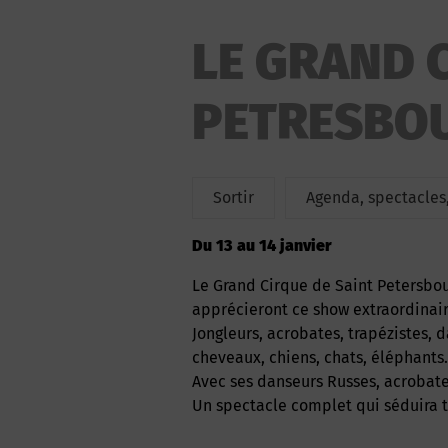
LE GRAND 
PETRESBOU
Sortir
Agenda, spectacles,
du 13 au 14 janvier
Le Grand Cirque de Saint Petersbourg et son spectacle inoubliable. Enfants et parents
apprécieront ce show extraordinair
Jongleurs, acrobates, trapézistes, d
cheveaux, chiens, chats, éléphant
Avec ses danseurs Russes, acrobate
Un spectacle complet qui séduira t