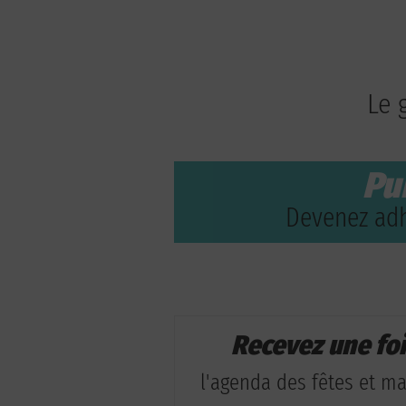
Le 
Pu
Devenez adh
Recevez une fo
l'agenda des fêtes et man