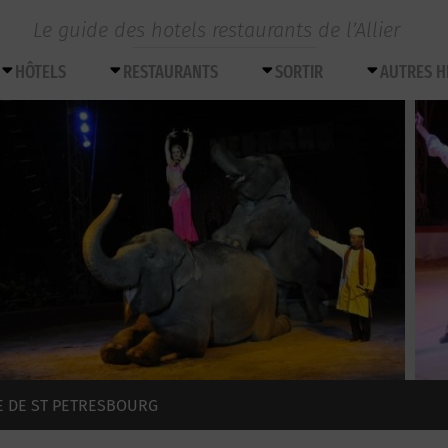
Le guide des hotels restaurants de l’Allier
HÔTELS
RESTAURANTS
SORTIR
AUTRES 
E DE ST PETRESBOURG