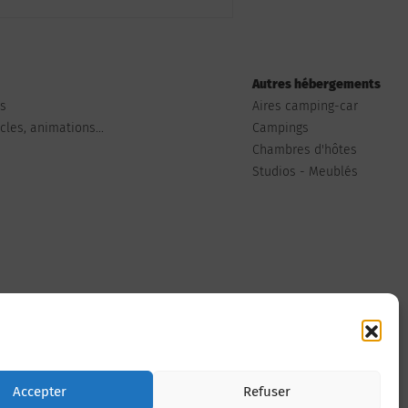
Autres hébergements
ts
Aires camping-car
les, animations...
Campings
Chambres d'hôtes
Studios - Meublés
Nous contacter
Accepter
Refuser