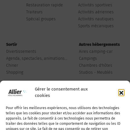
Restauration rapide
Activités sportives
Traiteurs
Activités aériennes
Spécial groupes
Activités nautiques
Sports mécaniques
Sortir
Autres hébergements
Divertissements
Aires camping-car
Agenda, spectacles, animations...
Campings
Chiner
Chambres d'hôtes
Shopping
Studios - Meublés
Gérer le consentement aux
cookies
Pour offrir les meilleures expériences, nous utilisons des technologies
Qui sommes-nous
Publiez votre annonce
telles que les cookies pour stocker et/ou accéder aux informations des
appareils. Le fait de consentir à ces technologies nous permettra de
traiter des données telles que le comportement de navigation ou les ID
uniques sur ce site. Le fait de ne pas consentir ou de retirer son