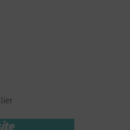
lier
ite