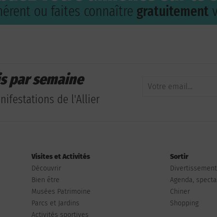
érent ou faites connaître
gratuitement
v
is par semaine
ifestations de l'Allier
Visites et Activités
Sortir
Découvrir
Divertissemen
Bien être
Agenda, spectac
Musées Patrimoine
Chiner
Parcs et Jardins
Shopping
Activités sportives