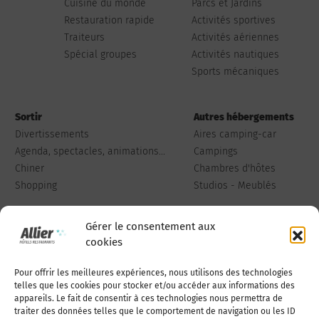
Cuisine du monde
Parcs et Jardins
Restauration rapide
Activités sportives
Traiteurs
Activités aériennes
Spécial groupes
Activités nautiques
Sports mécaniques
Sortir
Autres hébergements
Divertissements
Aires camping-car
Agenda, spectacles, animations...
Campings
Chiner
Chambres d'hôtes
Shopping
Studios - Meublés
Gérer le consentement aux
cookies
Pour offrir les meilleures expériences, nous utilisons des technologies
Qui sommes-nous
Publiez votre annonce
telles que les cookies pour stocker et/ou accéder aux informations des
appareils. Le fait de consentir à ces technologies nous permettra de
traiter des données telles que le comportement de navigation ou les ID