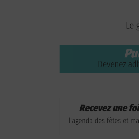
Le 
Pu
Devenez adh
Recevez une fo
l'agenda des fêtes et man