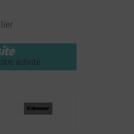
lier
ite
otre activité