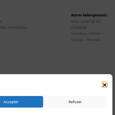
Autres hébergements
ts
Aires camping-car
les, animations...
Campings
Chambres d'hôtes
Studios - Meublés
Nous contacter
Accepter
Refuser