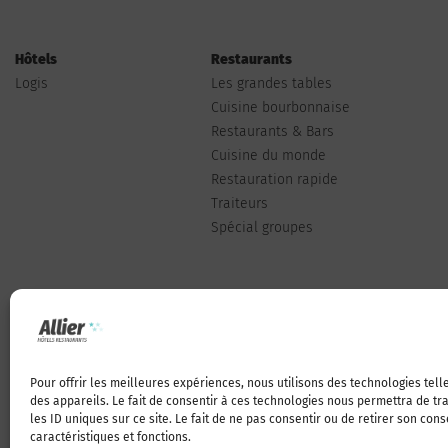
Hôtels
Restaurants
Logis
Les grandes tables
Cuisine bourbonnaise
Restaurants & Bars
Cuisine du monde
Restauration rapide
Traiteurs
Spécial groupes
Pour offrir les meilleures expériences, nous utilisons des technologies tel
Qui sommes-nous
des appareils. Le fait de consentir à ces technologies nous permettra de t
les ID uniques sur ce site. Le fait de ne pas consentir ou de retirer son con
caractéristiques et fonctions.