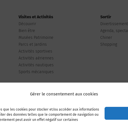
Visites et Activités
Sortir
Découvrir
Divertissemen
Bien être
Agenda, spectac
Musées Patrimoine
Chiner
Parcs et Jardins
Shopping
Activités sportives
Activités aériennes
Activités nautiques
Sports mécaniques
Gérer le consentement aux cookies
les que les cookies pour stocker et/ou accéder aux informations
Publiez votre annonce
Adhérer à l’association
raiter des données telles que le comportement de navigation ou
sentement peut avoir un effet négatif sur certaines