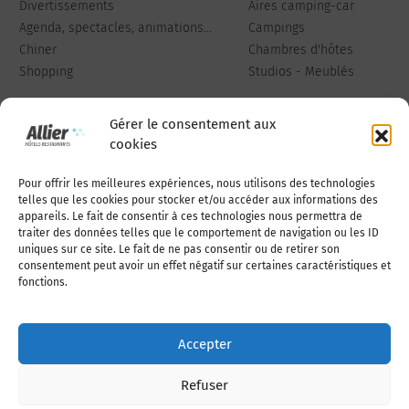
Divertissements
Aires camping-car
Agenda, spectacles, animations...
Campings
Chiner
Chambres d'hôtes
Shopping
Studios - Meublés
Gérer le consentement aux
cookies
Pour offrir les meilleures expériences, nous utilisons des technologies
Qui sommes-nous
Publiez votre annonce
telles que les cookies pour stocker et/ou accéder aux informations des
appareils. Le fait de consentir à ces technologies nous permettra de
traiter des données telles que le comportement de navigation ou les ID
uniques sur ce site. Le fait de ne pas consentir ou de retirer son
Adhérer à l’association
Nous contacter
consentement peut avoir un effet négatif sur certaines caractéristiques et
fonctions.
Mentions légales
Accepter
Politique de cookies (UE)
Refuser