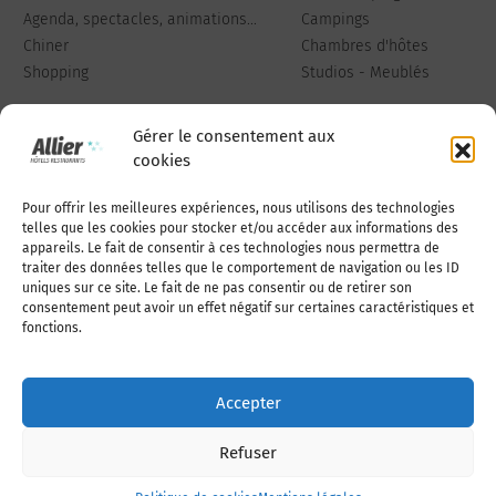
Agenda, spectacles, animations...
Campings
Chiner
Chambres d'hôtes
Shopping
Studios - Meublés
Gérer le consentement aux
cookies
Pour offrir les meilleures expériences, nous utilisons des technologies
Qui sommes-nous
Publiez votre annonce
telles que les cookies pour stocker et/ou accéder aux informations des
appareils. Le fait de consentir à ces technologies nous permettra de
traiter des données telles que le comportement de navigation ou les ID
uniques sur ce site. Le fait de ne pas consentir ou de retirer son
Adhérer à l’association
Nous contacter
consentement peut avoir un effet négatif sur certaines caractéristiques et
fonctions.
Mentions légales
Accepter
Politique de cookies (UE)
Refuser