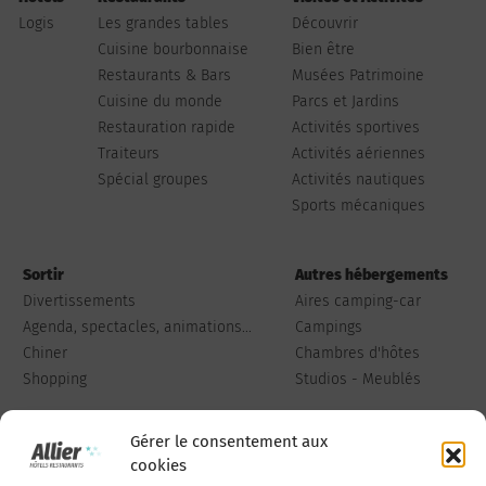
Logis
Les grandes tables
Découvrir
Cuisine bourbonnaise
Bien être
Restaurants & Bars
Musées Patrimoine
Cuisine du monde
Parcs et Jardins
Restauration rapide
Activités sportives
Traiteurs
Activités aériennes
Spécial groupes
Activités nautiques
Sports mécaniques
Sortir
Autres hébergements
Divertissements
Aires camping-car
Agenda, spectacles, animations...
Campings
Chiner
Chambres d'hôtes
Shopping
Studios - Meublés
Gérer le consentement aux
cookies