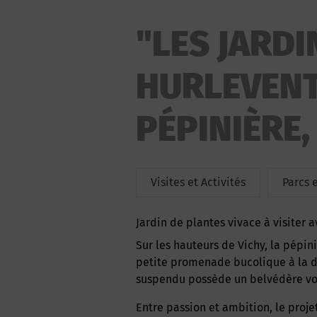
"LES JARDI
HURLEVENTS
PÉPINIÈRE,
Visites et Activités
Parcs e
Jardin de plantes vivace à visiter 
Sur les hauteurs de Vichy, la pépinière « les Jardins des Hurlevents » vous propose une
petite promenade bucolique à la dé
suspendu possède un belvédère vou
Entre passion et ambition, le projet de Virginie Clavel, pépiniériste et paysagiste,