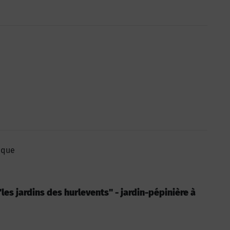
èque
 "les jardins des hurlevents" - jardin-pépinière à