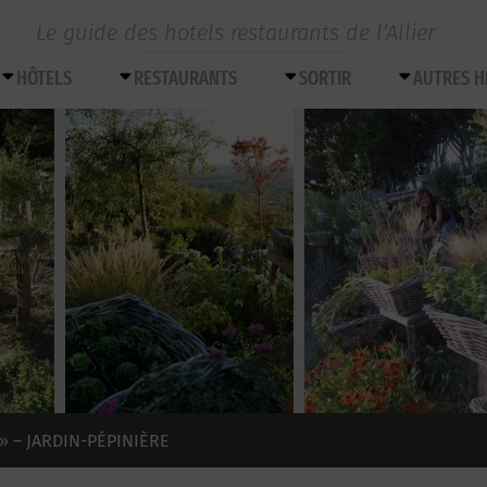
Le guide des hotels restaurants de l’Allier
HÔTELS
RESTAURANTS
SORTIR
AUTRES 
» – JARDIN-PÉPINIÈRE