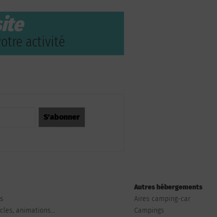
ite
otre activité
Autres hébergements
ts
Aires camping-car
les, animations...
Campings