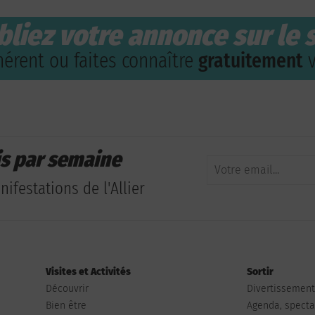
bliez votre annonce sur le s
érent ou faites connaître
gratuitement
v
is par semaine
ifestations de l'Allier
Visites et Activités
Sortir
Découvrir
Divertissemen
Bien être
Agenda, spectac