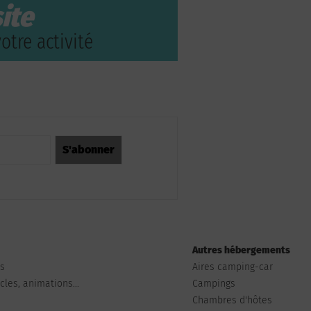
ite
otre activité
Autres hébergements
ts
Aires camping-car
les, animations...
Campings
Chambres d'hôtes