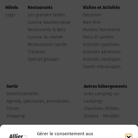
Hôtels
Restaurants
Visites et Activités
Logis
Les grandes tables
Découvrir
Cuisine bourbonnaise
Bien être
Restaurants & Bars
Musées Patrimoine
Cuisine du monde
Parcs et Jardins
Restauration rapide
Activités sportives
Traiteurs
Activités aériennes
Spécial groupes
Activités nautiques
Sports mécaniques
Sortir
Autres hébergements
Divertissements
Aires camping-car
Agenda, spectacles, animations...
Campings
Chiner
Chambres d'hôtes
Shopping
Studios - Meublés
Gérer le consentement aux