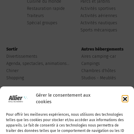
Cuisine du monde
Parcs et Jardins
Restauration rapide
Activités sportives
Traiteurs
Activités aériennes
Spécial groupes
Activités nautiques
Sports mécaniques
Sortir
Autres hébergements
Divertissements
Aires camping-car
Agenda, spectacles, animations...
Campings
Chiner
Chambres d'hôtes
Shopping
Studios - Meublés
Gérer le consentement aux
cookies
Pour offrir les meilleures expériences, nous utilisons des technologies
Qui sommes-nous
Publiez votre annonce
telles que les cookies pour stocker et/ou accéder aux informations des
appareils. Le fait de consentir à ces technologies nous permettra de
traiter des données telles que le comportement de navigation ou les ID