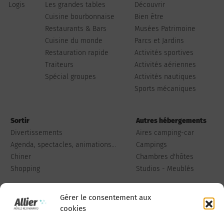
Logis
Les grandes tables
Découvrir
Cuisine bourbonnaise
Bien être
Restaurants & Bars
Musées Patrimoine
Cuisine du monde
Parcs et Jardins
Restauration rapide
Activités sportives
Traiteurs
Activités aériennes
Spécial groupes
Activités nautiques
Sports mécaniques
Sortir
Autres hébergements
Divertissements
Aires camping-car
Agenda, spectacles, animations...
Campings
Chiner
Chambres d'hôtes
Shopping
Studios - Meublés
Gérer le consentement aux
cookies