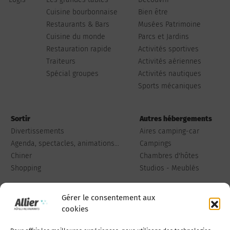
Cuisine bourbonnaise
Bien être
Restaurants & Bars
Musées Patrimoine
Cuisine du monde
Parcs et Jardins
Restauration rapide
Activités sportives
Traiteurs
Activités aériennes
Spécial groupes
Activités nautiques
Sports mécaniques
Sortir
Autres hébergements
Divertissements
Aires camping-car
Agenda, spectacles, animations...
Campings
Chiner
Chambres d'hôtes
Shopping
Studios - Meublés
Gérer le consentement aux
cookies