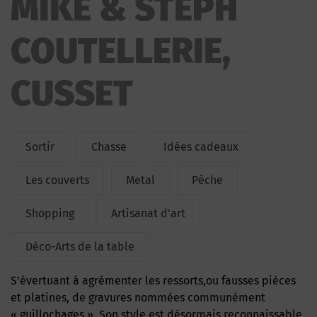
MIKE & STEPH
COUTELLERIE,
CUSSET
Sortir
Chasse
Idées cadeaux
Les couverts
Metal
Pêche
Shopping
Artisanat d'art
Déco-Arts de la table
S’évertuant à agrémenter les ressorts,ou fausses pièces
et platines, de gravures nommées communément
« guillochages ». Son style est désormais reconnaissable