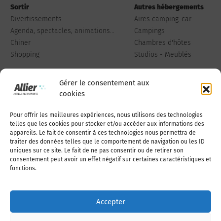
Sortir
Autres hébergements
Divertissements
Aires camping-car
Agenda, spectacles, animations...
Campings
Chiner
Chambres d'hôtes
Shopping
Studios - Meublés
Gérer le consentement aux
cookies
Pour offrir les meilleures expériences, nous utilisons des technologies
Qui sommes-nous
Publiez votre annonce
telles que les cookies pour stocker et/ou accéder aux informations des
appareils. Le fait de consentir à ces technologies nous permettra de
traiter des données telles que le comportement de navigation ou les ID
uniques sur ce site. Le fait de ne pas consentir ou de retirer son
Adhérer à l’association
Nous contacter
consentement peut avoir un effet négatif sur certaines caractéristiques et
fonctions.
Mentions légales
Accepter
Politique de cookies (UE)