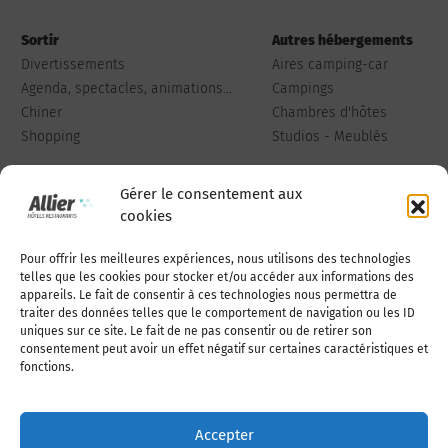
Sortir
Autres hébergements
Divertissements
Aires camping-car
Agenda, spectacles, animations...
Campings
Chiner
Chambres d'hôtes
Shopping
Studios - Meublés
Gérer le consentement aux
cookies
Pour offrir les meilleures expériences, nous utilisons des technologies
Qui sommes-nous
Publiez votre annonce
telles que les cookies pour stocker et/ou accéder aux informations des
appareils. Le fait de consentir à ces technologies nous permettra de
traiter des données telles que le comportement de navigation ou les ID
uniques sur ce site. Le fait de ne pas consentir ou de retirer son
Adhérer à l’association
Nous contacter
consentement peut avoir un effet négatif sur certaines caractéristiques et
fonctions.
Mentions légales
Accepter