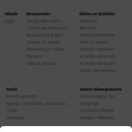
Hôtels
Restaurants
Visites et Activités
Logis
Les grandes tables
Découvrir
Cuisine bourbonnaise
Bien être
Restaurants & Bars
Musées Patrimoine
Cuisine du monde
Parcs et Jardins
Restauration rapide
Activités sportives
Traiteurs
Activités aériennes
Spécial groupes
Activités nautiques
Sports mécaniques
Sortir
Autres hébergements
Divertissements
Aires camping-car
Agenda, spectacles, animations...
Campings
Chiner
Chambres d'hôtes
Shopping
Studios - Meublés