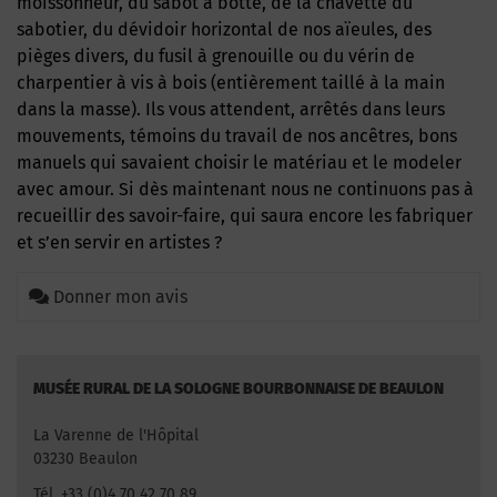
moissonneur, du sabot à botte, de la chavette du
sabotier, du dévidoir horizontal de nos aïeules, des
pièges divers, du fusil à grenouille ou du vérin de
charpentier à vis à bois (entièrement taillé à la main
dans la masse). Ils vous attendent, arrêtés dans leurs
mouvements, témoins du travail de nos ancêtres, bons
manuels qui savaient choisir le matériau et le modeler
avec amour. Si dès maintenant nous ne continuons pas à
recueillir des savoir-faire, qui saura encore les fabriquer
et s’en servir en artistes ?
Donner mon avis
MUSÉE RURAL DE LA SOLOGNE BOURBONNAISE DE BEAULON
La Varenne de l'Hôpital
03230 Beaulon
Tél. +33 (0)4 70 42 70 89