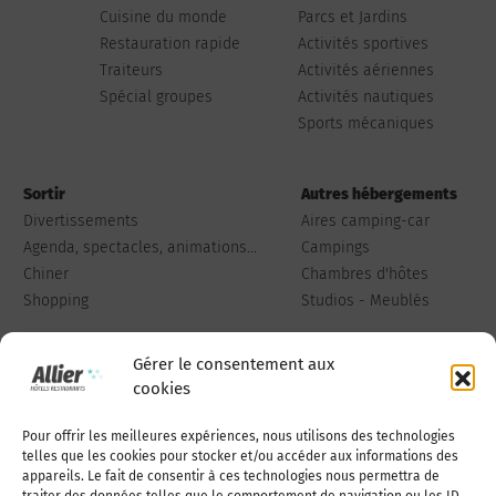
Cuisine du monde
Parcs et Jardins
Restauration rapide
Activités sportives
Traiteurs
Activités aériennes
Spécial groupes
Activités nautiques
Sports mécaniques
Sortir
Autres hébergements
Divertissements
Aires camping-car
Agenda, spectacles, animations...
Campings
Chiner
Chambres d'hôtes
Shopping
Studios - Meublés
Gérer le consentement aux
cookies
Pour offrir les meilleures expériences, nous utilisons des technologies
Qui sommes-nous
Publiez votre annonce
telles que les cookies pour stocker et/ou accéder aux informations des
appareils. Le fait de consentir à ces technologies nous permettra de