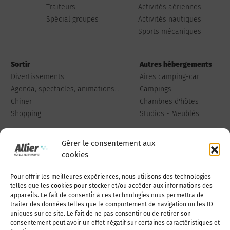
Traiteurs
Activités aériennes
Spécial groupes
Activités nautiques
Sports mécaniques
Sortir
Autres hébergements
Divertissements
Aires camping-car
Agenda, spectacles, animations...
Campings
Chiner
Chambres d'hôtes
Shopping
Studios - Meublés
Gérer le consentement aux
cookies
Pour offrir les meilleures expériences, nous utilisons des technologies
Qui sommes-nous
Publiez votre annonce
telles que les cookies pour stocker et/ou accéder aux informations des
appareils. Le fait de consentir à ces technologies nous permettra de
traiter des données telles que le comportement de navigation ou les ID
uniques sur ce site. Le fait de ne pas consentir ou de retirer son
Adhérer à l’association
Nous contacter
consentement peut avoir un effet négatif sur certaines caractéristiques et