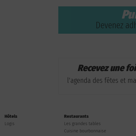
Pu
Devenez adh
Recevez une fo
l'agenda des fêtes et man
Hôtels
Restaurants
Logis
Les grandes tables
Cuisine bourbonnaise