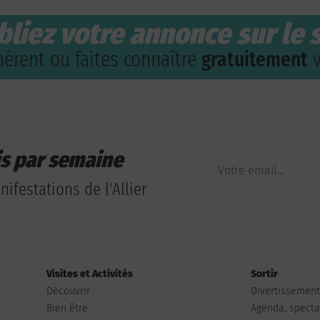
bliez votre annonce sur le s
érent ou faites connaître
gratuitement
v
is par semaine
ifestations de l'Allier
Visites et Activités
Sortir
Découvrir
Divertissemen
Bien être
Agenda, spectac