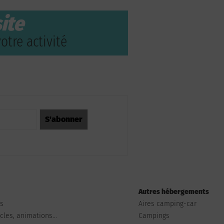
ite
otre activité
Autres hébergements
ts
Aires camping-car
les, animations...
Campings