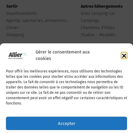
Sortir
Autres hébergements
Divertissements
Aires camping-car
Agenda, spectacles, animations...
Campings
Chiner
Chambres d'hôtes
Shopping
Studios - Meublés
Gérer le consentement aux
cookies
Pour offrir les meilleures expériences, nous utilisons des technologies
Qui sommes-nous
Publiez votre annonce
telles que les cookies pour stocker et/ou accéder aux informations des
appareils. Le fait de consentir à ces technologies nous permettra de
traiter des données telles que le comportement de navigation ou les ID
uniques sur ce site. Le fait de ne pas consentir ou de retirer son
Adhérer à l’association
Nous contacter
consentement peut avoir un effet négatif sur certaines caractéristiques et
fonctions.
Mentions légales
Accepter