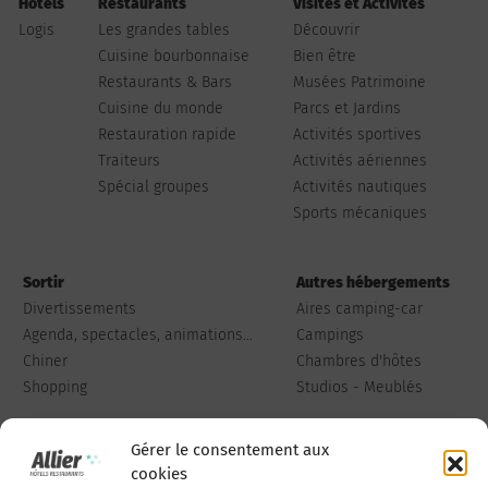
Hôtels
Restaurants
Visites et Activités
Logis
Les grandes tables
Découvrir
Cuisine bourbonnaise
Bien être
Restaurants & Bars
Musées Patrimoine
Cuisine du monde
Parcs et Jardins
Restauration rapide
Activités sportives
Traiteurs
Activités aériennes
Spécial groupes
Activités nautiques
Sports mécaniques
Sortir
Autres hébergements
Divertissements
Aires camping-car
Agenda, spectacles, animations...
Campings
Chiner
Chambres d'hôtes
Shopping
Studios - Meublés
Gérer le consentement aux
cookies