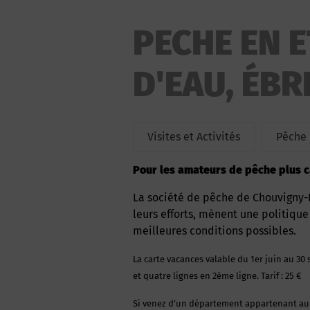
PECHE EN 
D'EAU, ÉBR
Visites et Activités
Pêche
Pour les amateurs de pêche plus 
La société de pêche de Chouvigny-Ebreuil et le Conseil Supérieur de la Pêche, grâce à
leurs efforts, mènent une politiqu
meilleures conditions possibles.
La carte vacances valable du 1er juin au 30 septembre vous permet de pêcher avec une ligne en 1ère catégorie
et quatre lignes en 2ème ligne. Tarif : 25 €
Si venez d’un département appartenant au club halieutique interdépartemental ou à l’entente halieutique du