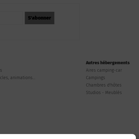
Autres hébergements
ts
Aires camping-car
les, animations...
Campings
Chambres d'hôtes
Studios - Meublés