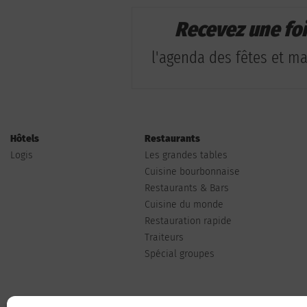
Recevez une fo
l'agenda des fêtes et man
Hôtels
Restaurants
Logis
Les grandes tables
Cuisine bourbonnaise
Restaurants & Bars
Cuisine du monde
Restauration rapide
Traiteurs
Spécial groupes