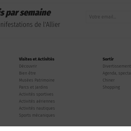
is par semaine
ifestations de l'Allier
Visites et Activités
Sortir
Découvrir
Divertissemen
Bien être
Agenda, spectac
Musées Patrimoine
Chiner
Parcs et Jardins
Shopping
Activités sportives
Activités aériennes
Activités nautiques
Sports mécaniques