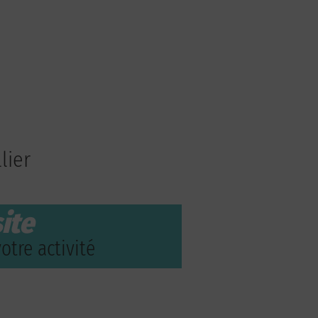
lier
ite
otre activité