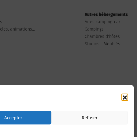
Autres hébergements
ts
Aires camping-car
les, animations...
Campings
Chambres d'hôtes
Studios - Meublés
Nous contacter
Accepter
Refuser