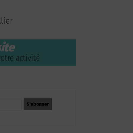
lier
ite
otre activité