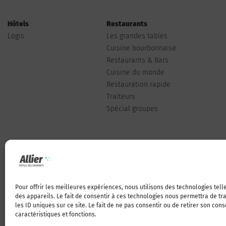
Hôtels
Restaurants
Logis
Les grandes tables
Cuisine bourbonnaise
Restaurants & Bars
Cuisine du monde
Restauration rapide
Traiteurs
Spécial groupes
Pour offrir les meilleures expériences, nous utilisons des technologies tel
Qui sommes-nous
des appareils. Le fait de consentir à ces technologies nous permettra de t
les ID uniques sur ce site. Le fait de ne pas consentir ou de retirer son con
caractéristiques et fonctions.