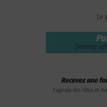
Le 
Pu
Devenez adh
Recevez une fo
l'agenda des fêtes et man