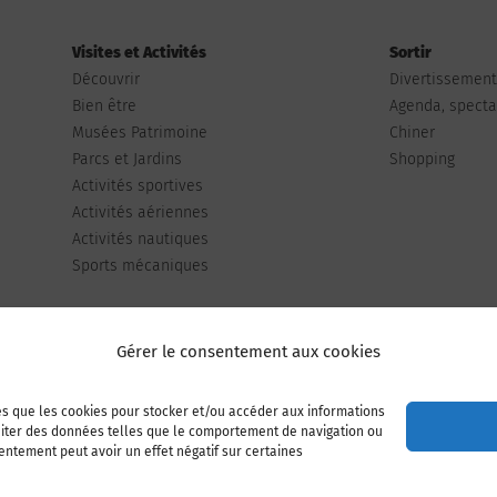
Visites et Activités
Sortir
Découvrir
Divertissemen
Bien être
Agenda, spectac
Musées Patrimoine
Chiner
Parcs et Jardins
Shopping
Activités sportives
Activités aériennes
Activités nautiques
Sports mécaniques
Gérer le consentement aux cookies
les que les cookies pour stocker et/ou accéder aux informations
Publiez votre annonce
Adhérer à l’association
raiter des données telles que le comportement de navigation ou
sentement peut avoir un effet négatif sur certaines
Mentions légales
Politique de cookies (UE)