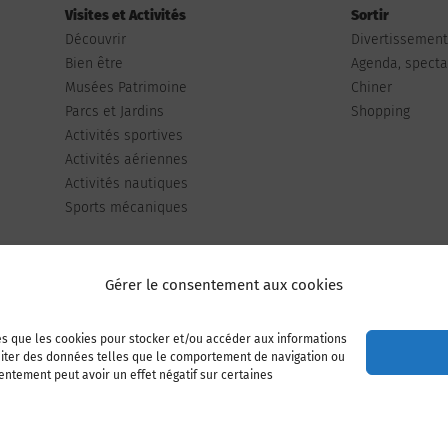
Visites et Activités
Sortir
Découvrir
Divertissemen
Bien être
Agenda, spectac
Musées Patrimoine
Chiner
Parcs et Jardins
Shopping
Activités sportives
Activités aériennes
Activités nautiques
Sports mécaniques
Gérer le consentement aux cookies
les que les cookies pour stocker et/ou accéder aux informations
Publiez votre annonce
Adhérer à l’association
raiter des données telles que le comportement de navigation ou
sentement peut avoir un effet négatif sur certaines
Mentions légales
Politique de cookies (UE)