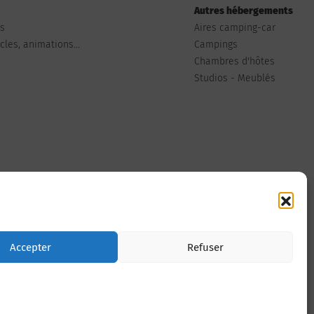
Autres hébergements
ts
Aires camping-car
les, animations...
Campings
Chambres d'hôtes
Studios - Meublés
Nous contacter
Accepter
Refuser