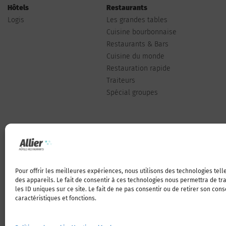
Hôtels
Restaurants
Logis
Les grandes tables
Cuisine bourbonnaise
Restaurants & Bars
Cuisine du monde
Restauration rapide
Traiteurs
Spécial groupes
Pour offrir les meilleures expériences, nous utilisons des technologies tel
Qui sommes-nous
des appareils. Le fait de consentir à ces technologies nous permettra de t
les ID uniques sur ce site. Le fait de ne pas consentir ou de retirer son con
caractéristiques et fonctions.