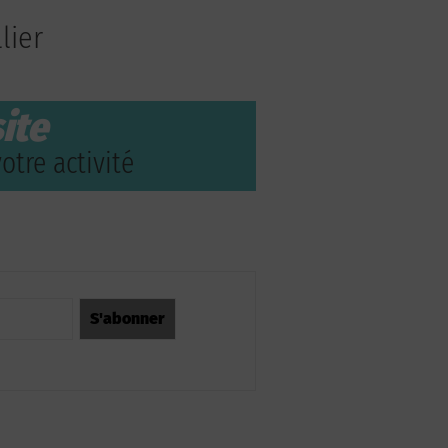
lier
ite
otre activité