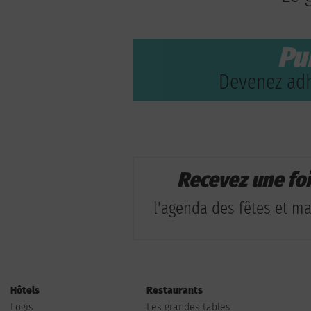
Pu
Devenez adh
Recevez une fo
l'agenda des fêtes et man
Hôtels
Restaurants
Logis
Les grandes tables