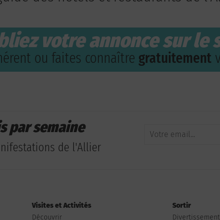
bliez votre annonce sur le s
érent ou faites connaître
gratuitement
v
is par semaine
ifestations de l'Allier
Visites et Activités
Sortir
Découvrir
Divertissemen