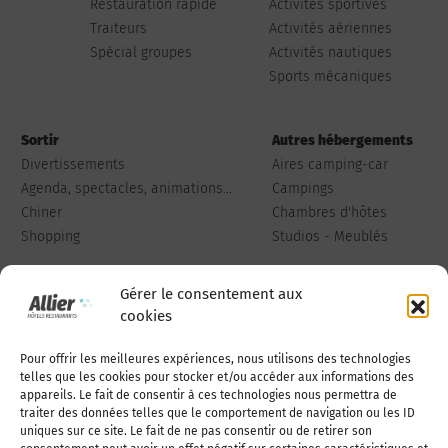
Restauration rapide
Activités sportives
Traiteurs
Activités aériennes
Spécial groupes
Activités nautiques
Sports mécaniques
Sortir
Autres hébergements
Divertissements
Aires camping-car
Agenda, spectacles, animations...
Campings
Chiner
Chambres d'hôtes
Shopping
Studios - Meublés
Gérer le consentement aux
cookies
Pour offrir les meilleures expériences, nous utilisons des technologies
Qui sommes-nous
Publiez votre annonce
telles que les cookies pour stocker et/ou accéder aux informations des
appareils. Le fait de consentir à ces technologies nous permettra de
traiter des données telles que le comportement de navigation ou les ID
uniques sur ce site. Le fait de ne pas consentir ou de retirer son
Adhérer à l’association
Nous contacter