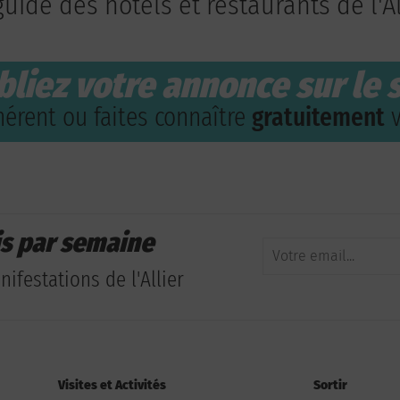
guide des hôtels et restaurants de l'Al
bliez votre annonce sur le s
érent ou faites connaître
gratuitement
v
is par semaine
ifestations de l'Allier
Visites et Activités
Sortir