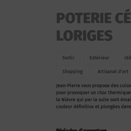
POTERIE C
LORIGES
Sortir
Extérieur
Id
Shopping
Artisanat d'art
Jean-Pierre vous propose des cuissons de RAKU (méthode japonaise). Sortie du four à 980°
pour provoquer un choc thermique 
la Nièvre qui par la suite sont éma
couleur définitive et plongées dan
Périodes d'ouverture