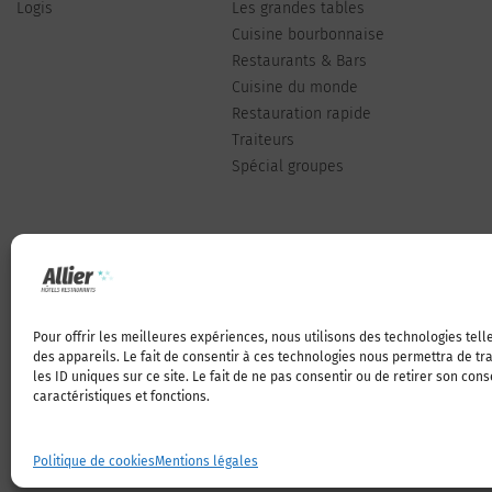
Logis
Les grandes tables
Cuisine bourbonnaise
Restaurants & Bars
Cuisine du monde
Restauration rapide
Traiteurs
Spécial groupes
Pour offrir les meilleures expériences, nous utilisons des technologies tel
Qui sommes-nous
des appareils. Le fait de consentir à ces technologies nous permettra de t
les ID uniques sur ce site. Le fait de ne pas consentir ou de retirer son con
caractéristiques et fonctions.
Politique de cookies
Mentions légales