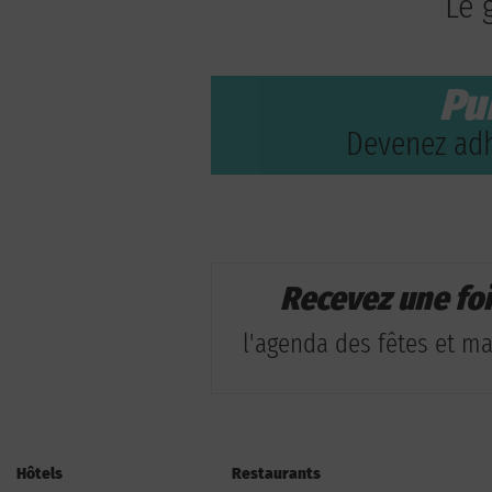
Le 
Pu
Devenez adh
Recevez une fo
l'agenda des fêtes et man
Hôtels
Restaurants