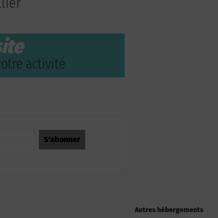
lier
ite
otre activité
Autres hébergements