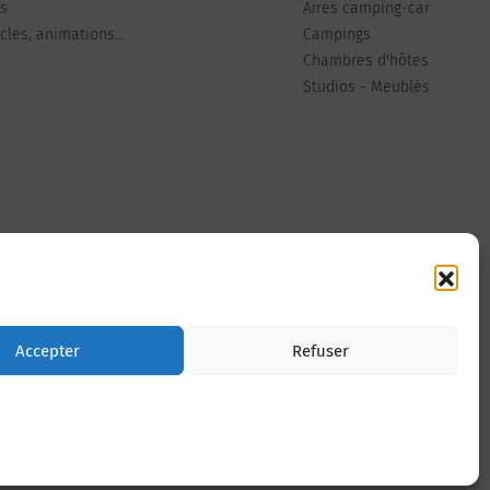
ts
Aires camping-car
les, animations...
Campings
Chambres d'hôtes
Studios - Meublés
Nous contacter
Accepter
Refuser