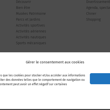
Découvrir
Divertissemen
Bien être
Agenda, spectac
Musées Patrimoine
Chiner
Parcs et Jardins
Shopping
Activités sportives
Activités aériennes
Activités nautiques
Sports mécaniques
Gérer le consentement aux cookies
les que les cookies pour stocker et/ou accéder aux informations
Publiez votre annonce
Adhérer à l’association
raiter des données telles que le comportement de navigation ou
sentement peut avoir un effet négatif sur certaines
Mentions légales
Politique de cookies (UE)